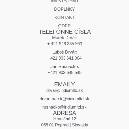
AM SYSTÉMY
DOPLNKY
KONTAKT
GDPR
TELEFÓNNE ČÍSLA
Marek Drvár:
+ 421 948 335 963
Ľuboš Drvár:
+421 903 641 064
Ján Rusnačko:
+421 903 645 545
EMAILY
drvar@iridiumltd.sk
drvar.marek@iridiumltd.sk
rusnacko@iridiumltd.sk
ADRESA
Hraničná 12
058 01 Poprad | Slovakia