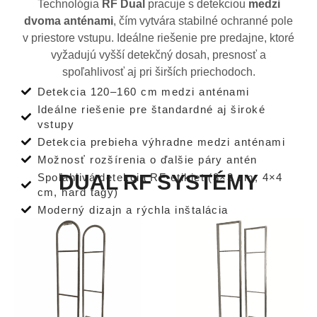
Technológia
RF Dual
pracuje s detekciou
medzi
dvoma anténami
, čím vytvára stabilné ochranné pole
v priestore vstupu. Ideálne riešenie pre predajne, ktoré
vyžadujú vyšší detekčný dosah, presnosť a
spoľahlivosť aj pri širších priechodoch.
Detekcia 120–160 cm medzi anténami
Ideálne riešenie pre štandardné aj široké
vstupy
Detekcia prebieha výhradne medzi anténami
Možnosť rozšírenia o ďalšie páry antén
DUAL RF SYSTÉMY
Spoľahlivá detekcia RF etikiet (3×3 cm, 4×4
cm, hard tagy)
Moderný dizajn a rýchla inštalácia