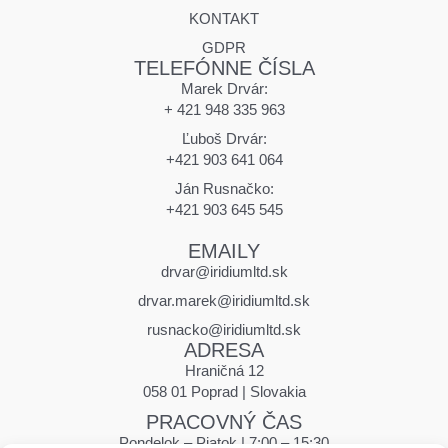
KONTAKT
GDPR
TELEFÓNNE ČÍSLA
Marek Drvár:
+ 421 948 335 963
Ľuboš Drvár:
+421 903 641 064
Ján Rusnačko:
+421 903 645 545
EMAILY
drvar@iridiumltd.sk
drvar.marek@iridiumltd.sk
rusnacko@iridiumltd.sk
ADRESA
Hraničná 12
058 01 Poprad | Slovakia
PRACOVNÝ ČAS
Pondelok – Piatok | 7:00 – 15:30