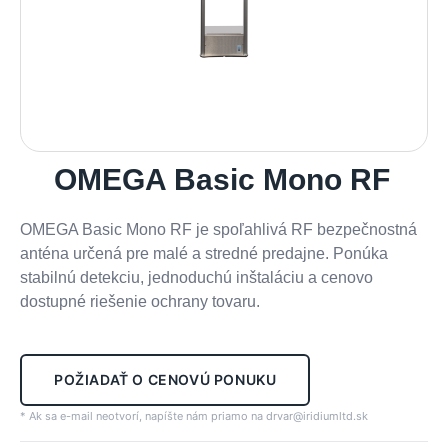
OMEGA Basic Mono RF
OMEGA Basic Mono RF je spoľahlivá RF bezpečnostná
anténa určená pre malé a stredné predajne. Ponúka
stabilnú detekciu, jednoduchú inštaláciu a cenovo
dostupné riešenie ochrany tovaru.
POŽIADAŤ O CENOVÚ PONUKU
* Ak sa e-mail neotvorí, napíšte nám priamo na drvar@iridiumltd.sk