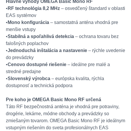
Hlavné výhody OMEGA Basic Mono RF
•
RF technológia 8,2 MHz
– osvedčený štandard v oblasti
EAS systémov
•
Mono konfigurácia
– samostatná anténa vhodná pre
menšie vstupy
•
Stabilná a spoľahlivá detekcia
– ochrana tovaru bez
falošných poplachov
•
Jednoduchá inštalácia a nastavenie
– rýchle uvedenie
do prevádzky
•
Cenovo dostupné riešenie
– ideálne pre malé a
stredné predajne
•
Slovenský výrobca
– európska kvalita, rýchla
dostupnosť a technická podpora
Pre koho je OMEGA Basic Mono RF určená
Táto RF bezpečnostná anténa je vhodná pre potraviny,
drogérie, lekárne, módne obchody a prevádzky so
zmiešaným tovarom. OMEGA Basic Mono RF je ideálnym
vstupným riešením do sveta profesionálnych EAS