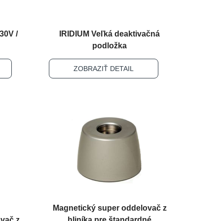
30V /
IRIDIUM Veľká deaktivačná
podložka
ZOBRAZIŤ DETAIL
Magnetický super oddelovač z
vač z
hliníka pre štandardné