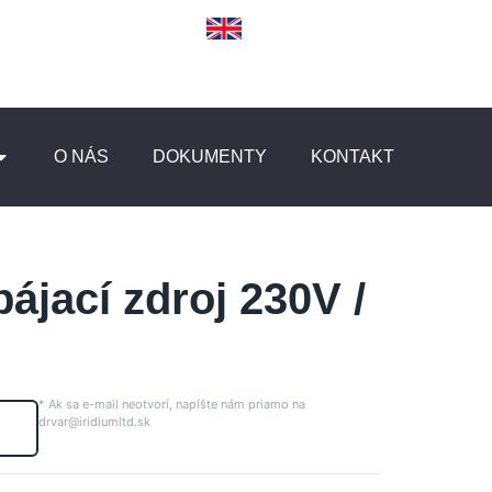
O NÁS
DOKUMENTY
KONTAKT
ájací zdroj 230V /
* Ak sa e-mail neotvorí, napíšte nám priamo na
drvar@iridiumltd.sk