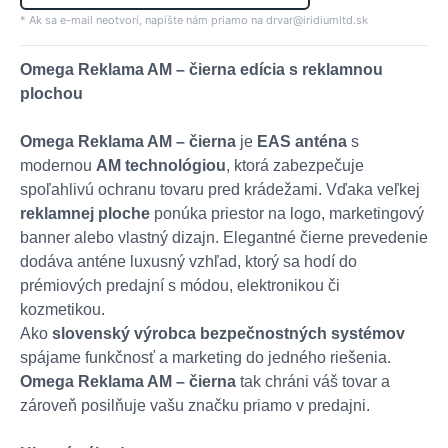
* Ak sa e-mail neotvorí, napíšte nám priamo na drvar@iridiumltd.sk
Omega Reklama AM – čierna edícia s reklamnou
plochou
Omega Reklama AM – čierna
je
EAS anténa
s
modernou
AM technológiou
, ktorá zabezpečuje
spoľahlivú ochranu tovaru pred krádežami. Vďaka veľkej
reklamnej ploche
ponúka priestor na logo, marketingový
banner alebo vlastný dizajn. Elegantné čierne prevedenie
dodáva anténe luxusný vzhľad, ktorý sa hodí do
prémiových predajní s módou, elektronikou či
kozmetikou.
Ako
slovenský výrobca bezpečnostných systémov
spájame funkčnosť a marketing do jedného riešenia.
Omega Reklama AM – čierna
tak chráni váš tovar a
zároveň posilňuje vašu značku priamo v predajni.