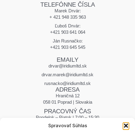
TELEFÓNNE ČÍSLA
Marek Drvár:
+ 421 948 335 963
Ľuboš Drvár:
+421 903 641 064
Ján Rusnačko:
+421 903 645 545
EMAILY
drvar@iridiumltd.sk
drvar.marek@iridiumltd.sk
rusnacko@iridiumltd.sk
ADRESA
Hraničná 12
058 01 Poprad | Slovakia
PRACOVNÝ ČAS
Pondelok – Piatok | 7:00 – 15:30
Sobota | Zatvorené
Spravovať Súhlas
Nedeľa | Zatvorené