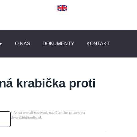
O NÁS
DOKUMENTY
KONTAKT
á krabička proti
* Ak sa e-mail neotvorí, napíšte nám priamo na
drvar@iridiumltd.sk