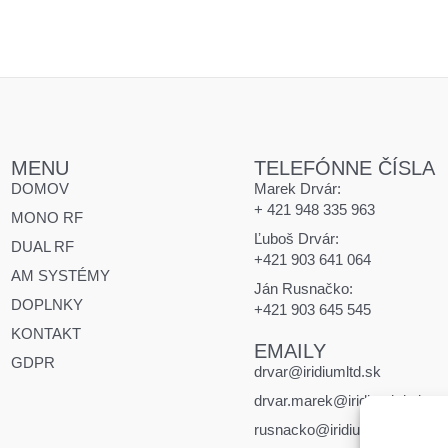
MENU
TELEFÓNNE ČÍSLA
DOMOV
Marek Drvár:
+ 421 948 335 963
MONO RF
Ľuboš Drvár:
DUAL RF
+421 903 641 064
AM SYSTÉMY
Ján Rusnačko:
DOPLNKY
+421 903 645 545
KONTAKT
EMAILY
GDPR
drvar@iridiumltd.sk
drvar.marek@iridiumltd.sk
rusnacko@iridiumltd.sk