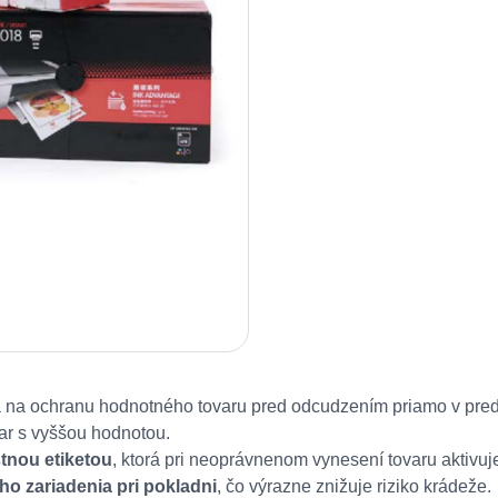
 na ochranu hodnotného tovaru pred odcudzením priamo v preda
ovar s vyššou hodnotou.
tnou etiketou
, ktorá pri neoprávnenom vynesení tovaru aktivu
o zariadenia pri pokladni
, čo výrazne znižuje riziko krádeže.