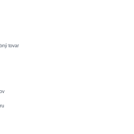
bný tovar
tov
ru