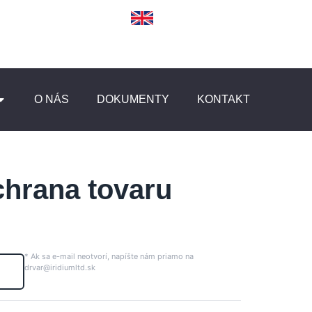
O NÁS
DOKUMENTY
KONTAKT
chrana tovaru
* Ak sa e-mail neotvorí, napíšte nám priamo na
drvar@iridiumltd.sk