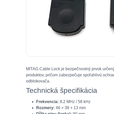
MITAG Cable Lock je bezpečnostný prvok určený n
produktov, pričom zabezpečuje spoľahlivú ochr
odblokovača.
Technická špecifikácia
Frekvencia:
8.2 MHz / 58 kHz
Rozmery:
46 × 38 × 13 mm
Dĺžka pinu (lanka):
90 mm