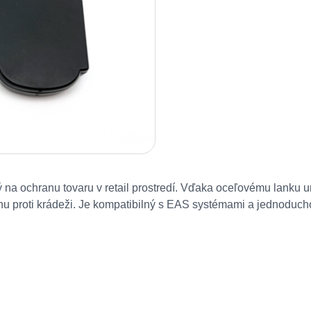
a ochranu tovaru v retail prostredí. Vďaka oceľovému lanku um
anu proti krádeži. Je kompatibilný s EAS systémami a jednodu